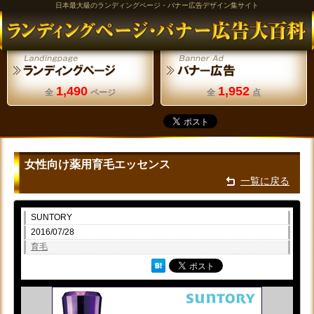
日本最大級のランディングページ・バナー広告デザイン集サイト
1,490
1,952
全
ページ
全
点
女性向け薬用育毛エッセンス
一覧に戻る
SUNTORY
2016/07/28
育毛