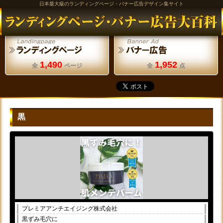
日本最大級のランディングページ・バナー広告デザイン集サイト
1,490
1,952
全
ページ
全
点
黒
プレミアアンチエイジング株式会社
黒ずみ毛穴に