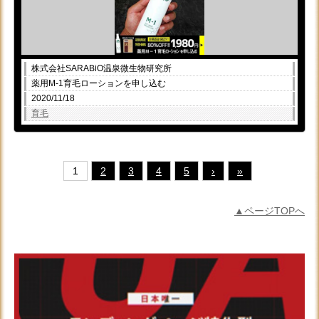
株式会社SARABiO温泉微生物研究所
薬用M-1育毛ローションを申し込む
2020/11/18
育毛
1
2
3
4
5
›
»
▲ページTOPへ