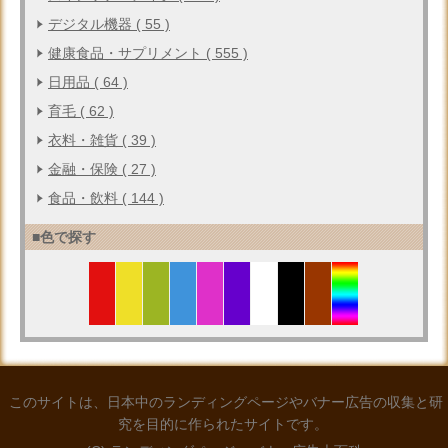
デジタル機器 ( 55 )
健康食品・サプリメント ( 555 )
日用品 ( 64 )
育毛 ( 62 )
衣料・雑貨 ( 39 )
金融・保険 ( 27 )
食品・飲料 ( 144 )
■色で探す
このサイトは、日本中のランディングページやバナー広告の収集と研
究を目的に作られたサイトです。