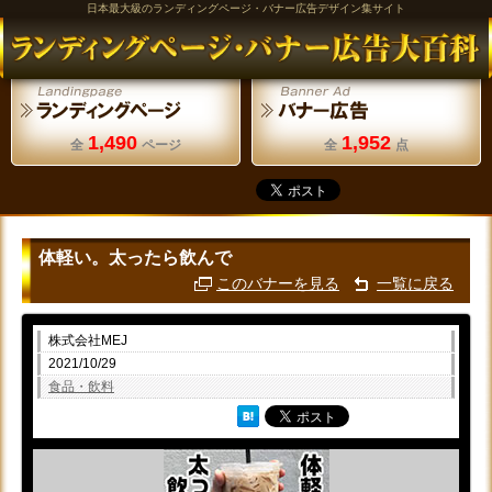
日本最大級のランディングページ・バナー広告デザイン集サイト
1,490
1,952
全
ページ
全
点
体軽い。太ったら飲んで
このバナーを見る
一覧に戻る
株式会社MEJ
2021/10/29
食品・飲料