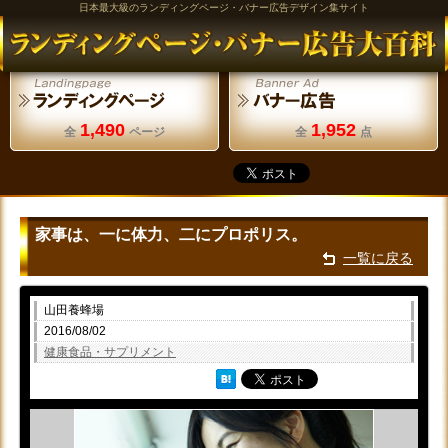
日本最大級のランディングページ・バナー広告デザイン集サイト
1,490
1,952
全
ページ
全
点
家事は、一に体力、二にプロポリス。
一覧に戻る
山田養蜂場
2016/08/02
健康食品・サプリメント