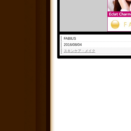
FABIUS
2016/08/04
スキンケア・メイク