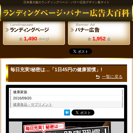
日本最大級のランディングページ・バナー広告デザイン集サイト
1,490
1,952
全
ページ
全
点
毎日充実!秘密は…「1日45円の健康習慣」!
一覧に戻る
健康家族
2016/09/20
健康食品・サプリメント