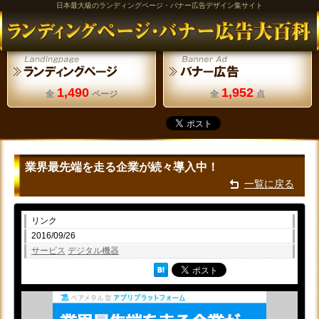
日本最大級のランディングページ・バナー広告デザイン集サイト
1,490
1,952
全
ページ
全
点
業界最先端を走る企業が続々導入中！
一覧に戻る
リンク
2016/09/26
サービス
デジタル機器