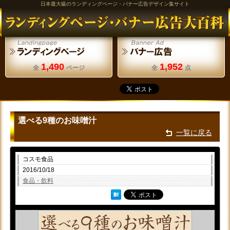
日本最大級のランディングページ・バナー広告デザイン集サイト
1,490
1,952
全
ページ
全
点
選べる9種のお味噌汁
一覧に戻る
コスモ食品
2016/10/18
食品・飲料