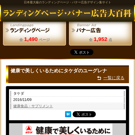
日本最大級のランディングページ・バナー広告デザイン集サイト
1,490
1,952
全
ページ
全
点
健康で美しくいるためにタケダのユーグレナ
一覧に戻る
タケダ
2016/11/09
健康食品・サプリメント