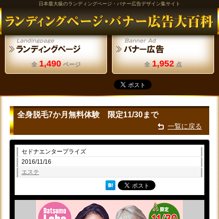
日本最大級のランディングページ・バナー広告デザイン集サイト
1,490
1,952
全
ページ
全
点
全身脱毛7か月無料体験 限定11/30まで
一覧に戻る
セドナエンタープライズ
2016/11/16
エステ