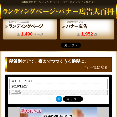
日本最大級のランディングページ・バナー広告デザイン集サイト
1,490
1,952
全
ページ
全
点
髪質別ケアで、夜までつづくうる艶髪に。
一覧に戻る
ＡＳＩＥＮＣＥ
2016/12/27
日用品