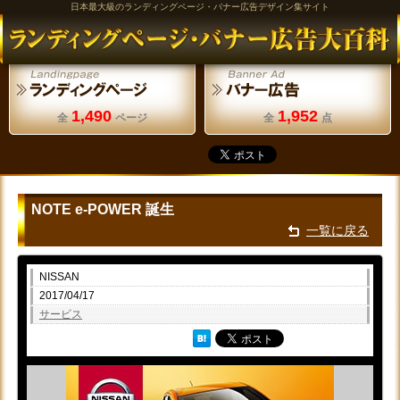
日本最大級のランディングページ・バナー広告デザイン集サイト
1,490
1,952
全
ページ
全
点
NOTE e-POWER 誕生
一覧に戻る
NISSAN
2017/04/17
サービス