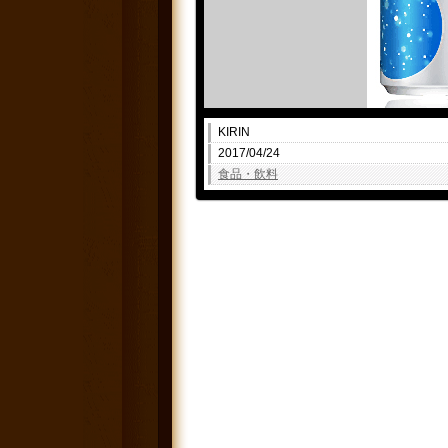
KIRIN
2017/04/24
食品・飲料