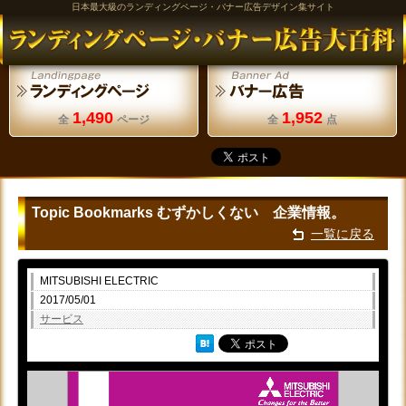
日本最大級のランディングページ・バナー広告デザイン集サイト
1,490
1,952
全
ページ
全
点
Topic Bookmarks むずかしくない 企業情報。
一覧に戻る
MITSUBISHI ELECTRIC
2017/05/01
サービス