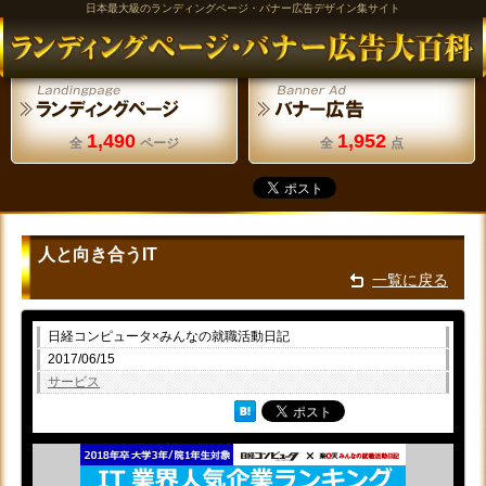
日本最大級のランディングページ・バナー広告デザイン集サイト
1,490
1,952
全
ページ
全
点
人と向き合うIT
一覧に戻る
日経コンピュータ×みんなの就職活動日記
2017/06/15
サービス