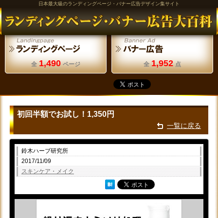
日本最大級のランディングページ・バナー広告デザイン集サイト
1,490
1,952
全
ページ
全
点
初回半額でお試し！1,350円
一覧に戻る
鈴木ハーブ研究所
2017/11/09
スキンケア・メイク