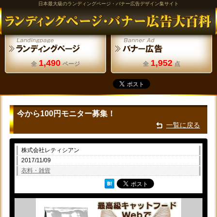
日本最大級のランディングページ・バナー広告デザイン集サイト
1,490
1,952
全
ページ
全
点
今から100円モニター募集！
一覧に戻る
株式会社レティシアン
2017/11/09
衣料・雑貨