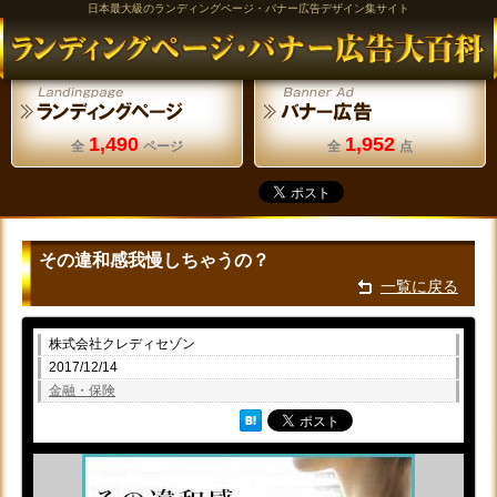
日本最大級のランディングページ・バナー広告デザイン集サイト
1,490
1,952
全
ページ
全
点
その違和感我慢しちゃうの？
一覧に戻る
株式会社クレディセゾン
2017/12/14
金融・保険