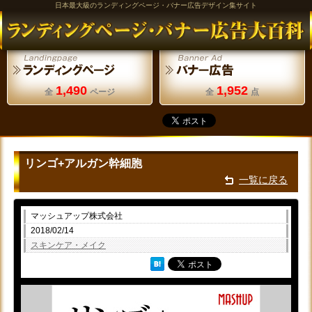
日本最大級のランディングページ・バナー広告デザイン集サイト
1,490
1,952
全
ページ
全
点
リンゴ+アルガン幹細胞
一覧に戻る
マッシュアップ株式会社
2018/02/14
スキンケア・メイク