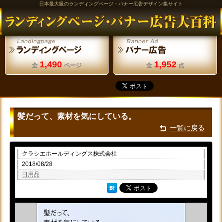
日本最大級のランディングページ・バナー広告デザイン集サイト
1,490
1,952
全
ページ
全
点
髪だって、素材を気にしている。
一覧に戻る
クラシエホールディングス株式会社
2018/08/28
日用品