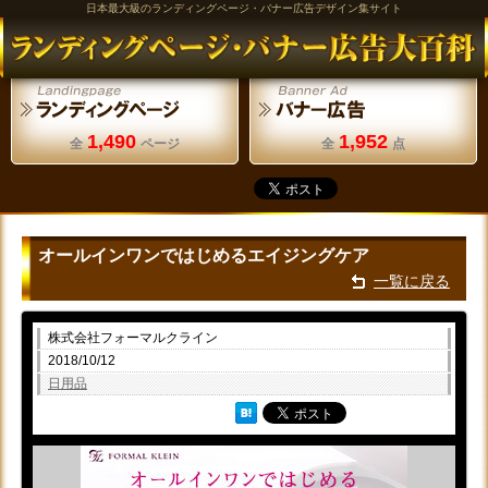
日本最大級のランディングページ・バナー広告デザイン集サイト
1,490
1,952
全
ページ
全
点
オールインワンではじめるエイジングケア
一覧に戻る
株式会社フォーマルクライン
2018/10/12
日用品