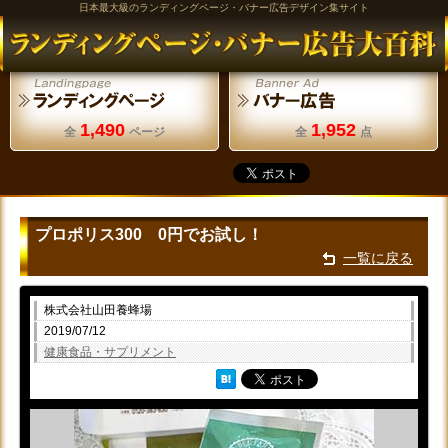
日本最大級のランディングページ・バナー広告デザイン集サイト
1,490
1,952
全
ページ
全
点
プロポリス300 0円でお試し！
一覧に戻る
株式会社山田養蜂場
2019/07/12
健康食品・サプリメント