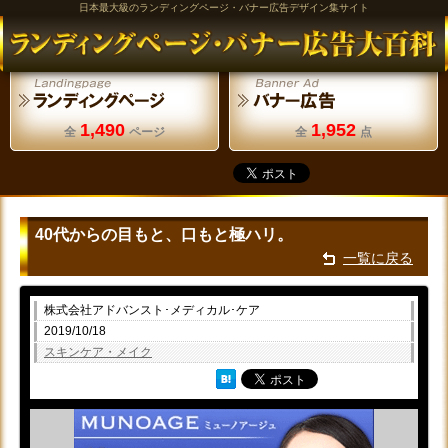
日本最大級のランディングページ・バナー広告デザイン集サイト
1,490
1,952
全
ページ
全
点
40代からの目もと、口もと極ハリ。
一覧に戻る
株式会社アドバンスト･メディカル･ケア
2019/10/18
スキンケア・メイク