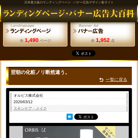
日本最大級のランディングページ・バナー広告デザイン集サイト
1,490
1,952
全
ページ
全
点
翌朝の化粧ノリ断然違う。
一覧に戻る
オルビス株式会社
2020/03/12
スキンケア・メイク