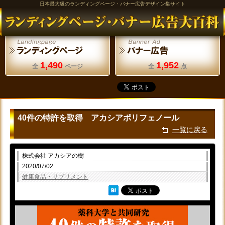
日本最大級のランディングページ・バナー広告デザイン集サイト
1,490
1,952
全
ページ
全
点
40件の特許を取得 アカシアポリフェノール
一覧に戻る
株式会社 アカシアの樹
2020/07/02
健康食品・サプリメント