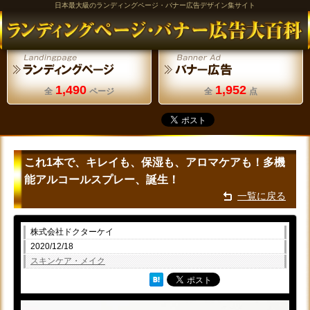
日本最大級のランディングページ・バナー広告デザイン集サイト
1,490
1,952
全
ページ
全
点
これ1本で、キレイも、保湿も、アロマケアも！多機
能アルコールスプレー、誕生！
一覧に戻る
株式会社ドクターケイ
2020/12/18
スキンケア・メイク