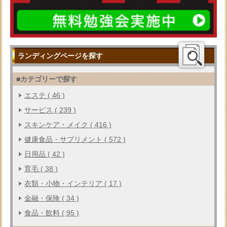
ランディングページを探す
■カテゴリーで探す
エステ ( 46 )
サービス ( 239 )
スキンケア・メイク ( 416 )
健康食品・サプリメント ( 572 )
日用品 ( 42 )
育毛 ( 38 )
衣類・小物・インテリア ( 17 )
金融・保険 ( 34 )
食品・飲料 ( 95 )