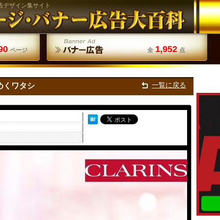
告デザイン集サイト
90
1,952
ページ
全
点
一覧に戻る
めくワタシ