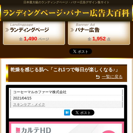
日本最大級のランディングページ・バナー広告デザイン集サイト
1,490
1,952
全
ページ
全
点
乾燥を感じる肌へ「これ1つで毎日が楽しくなる♪」
一覧に戻る
コーセーマルホファーマ株式会社
2021/04/15
スキンケア・メイク