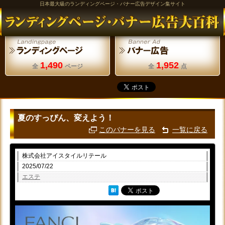
日本最大級のランディングページ・バナー広告デザイン集サイト
1,490
1,952
全
ページ
全
点
夏のすっぴん、変えよう！
このバナーを見る
一覧に戻る
株式会社アイスタイルリテール
2025/07/22
エステ