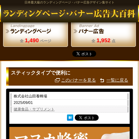
日本最大級のランディングページ・バナー広告デザイン集サイト
1,490
1,952
全
ページ
全
点
スティックタイプで便利に
このバナーを見る
一覧に戻る
株式会社山田養蜂場
2025/09/01
健康食品・サプリメント