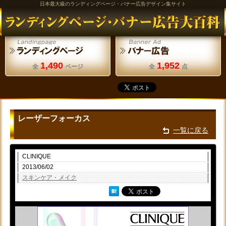
日本最大級のランディングページ・バナー広告デザイン集サイト
1,490
1,952
全
ページ
全
点
レーザーフォーカス
一覧に戻る
CLINIQUE
2013/06/02
スキンケア・メイク