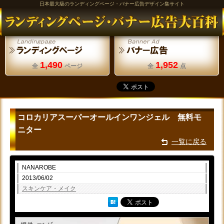
日本最大級のランディングページ・バナー広告デザイン集サイト
1,490
1,952
全
ページ
全
点
コロカリアスーパーオールインワンジェル 無料モ
ニター
一覧に戻る
NANAROBE
2013/06/02
スキンケア・メイク