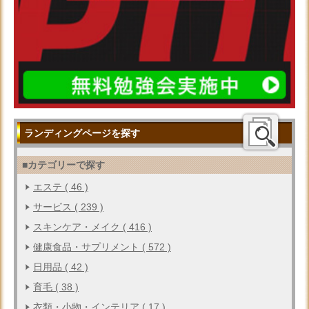
ランディングページを探す
■カテゴリーで探す
エステ ( 46 )
サービス ( 239 )
スキンケア・メイク ( 416 )
健康食品・サプリメント ( 572 )
日用品 ( 42 )
育毛 ( 38 )
衣類・小物・インテリア ( 17 )