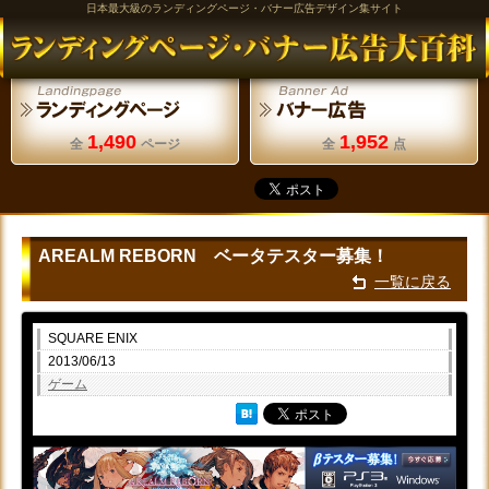
日本最大級のランディングページ・バナー広告デザイン集サイト
1,490
1,952
全
ページ
全
点
AREALM REBORN ベータテスター募集！
一覧に戻る
SQUARE ENIX
2013/06/13
ゲーム