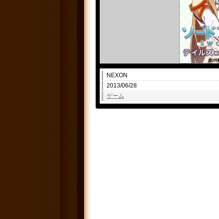
NEXON
2013/06/28
ゲーム