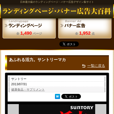
日本最大級のランディングページ・バナー広告デザイン集サイト
1,490
1,952
全
ページ
全
点
あふれる活力。サントリーマカ
一覧に戻る
サントリー
2013/07/31
健康食品・サプリメント