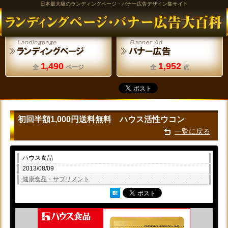
日本最大級のランディングページ・バナー広告デザイン集サイト
1,490
1,952
全
ページ
全
点
初回半額1,000円送料無料 ハウス活性ウコン
一覧に戻る
ハウス食品
2013/08/09
健康食品・サプリメント