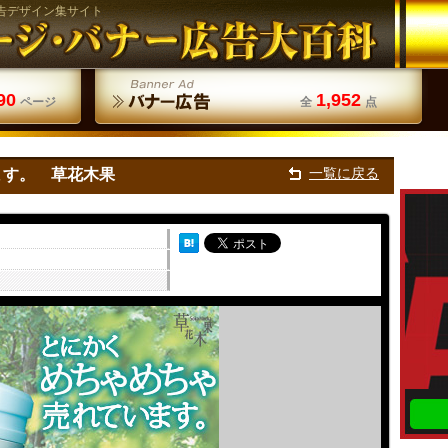
告デザイン集サイト
90
1,952
ページ
全
点
一覧に戻る
ます。 草花木果