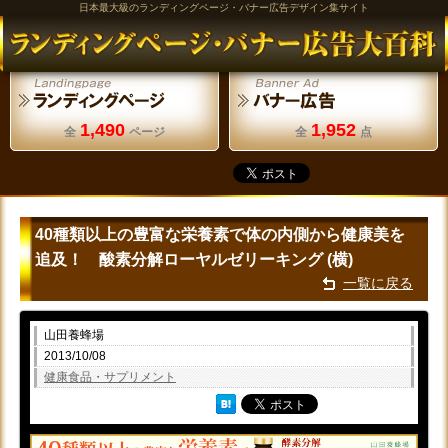
日本最大級のランディングページ・バナー広告デザイン集サイト
1,490
1,952
全
ページ
全
点
40種類以上の豊富な栄養素で体の内側から健康美を
追及！ 酸素分解ローヤルゼリーキング (横)
一覧に戻る
山田養蜂場
2013/10/08
健康食品・サプリメント