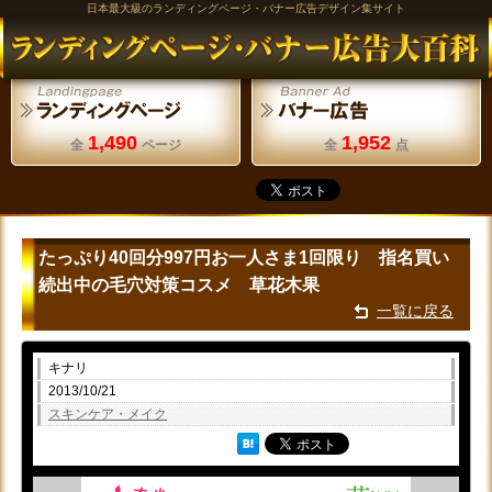
日本最大級のランディングページ・バナー広告デザイン集サイト
1,490
1,952
全
ページ
全
点
たっぷり40回分997円お一人さま1回限り 指名買い
続出中の毛穴対策コスメ 草花木果
一覧に戻る
キナリ
2013/10/21
スキンケア・メイク