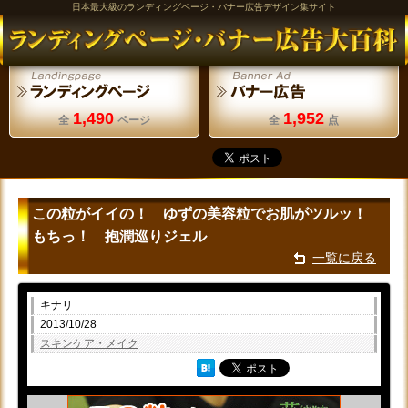
日本最大級のランディングページ・バナー広告デザイン集サイト
1,490
1,952
全
ページ
全
点
この粒がイイの！ ゆずの美容粒でお肌がツルッ！
もちっ！ 抱潤巡りジェル
一覧に戻る
キナリ
2013/10/28
スキンケア・メイク