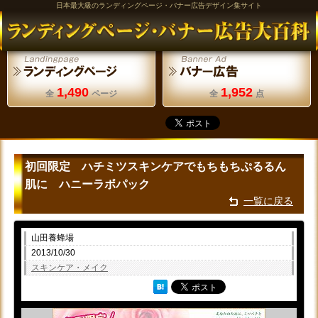
日本最大級のランディングページ・バナー広告デザイン集サイト
1,490
1,952
全
ページ
全
点
初回限定 ハチミツスキンケアでもちもちぷるるん
肌に ハニーラボパック
一覧に戻る
山田養蜂場
2013/10/30
スキンケア・メイク