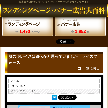
日本最大級のランディングページ・バナー広告デザイン集サイト
1,490
1,952
全
ページ
全
点
肌のキレイさは遺伝かと思っていました ライスフ
ォース
一覧に戻る
アイム
2013/11/25
スキンケア・メイク