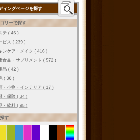
ディングページを探す
テゴリーで探す
テ ( 46 )
ビス ( 239 )
キンケア・メイク ( 416 )
康食品・サプリメント ( 572 )
品 ( 42 )
 ( 38 )
類・小物・インテリア ( 17 )
・保険 ( 34 )
・飲料 ( 95 )
で探す