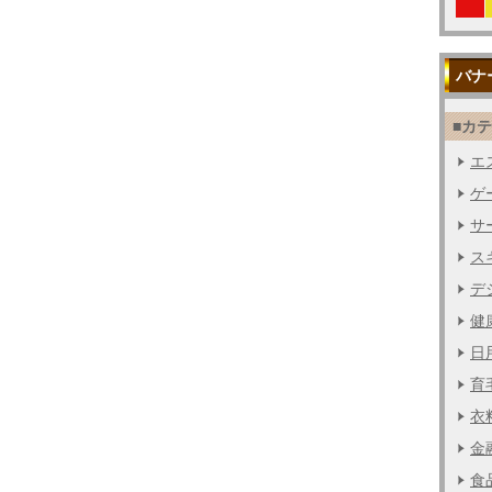
バナ
■カ
エス
ゲー
サー
ス
デジ
健
日用
育毛
衣料
金融
食品