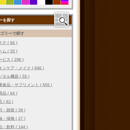
ーを探す
テゴリーで探す
テ ( 66 )
ム ( 20 )
ビス ( 296 )
キンケア・メイク ( 646 )
タル機器 ( 55 )
康食品・サプリメント ( 555 )
品 ( 64 )
 ( 62 )
・雑貨 ( 39 )
・保険 ( 27 )
・飲料 ( 144 )