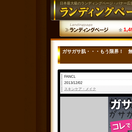
日本最大級のランディングページ・バナー広
1,4
全
ガサガサ肌・・・もう限界！ 
FANCL
2013/12/02
スキンケア・メイク