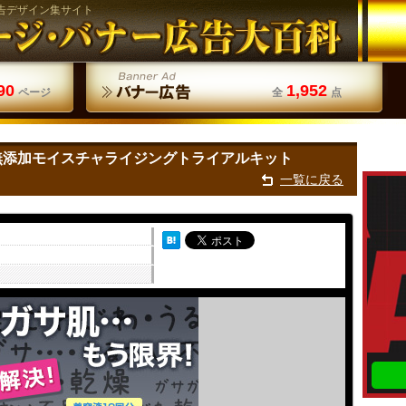
告デザイン集サイト
90
1,952
ページ
全
点
無添加モイスチャライジングトライアルキット
一覧に戻る