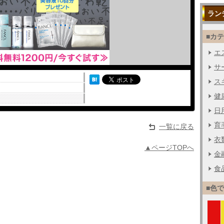
ラン
■カ
エス
サー
ス
健
日用
育毛
一覧に戻る
衣
▲ページTOPへ
金融
食品
■色