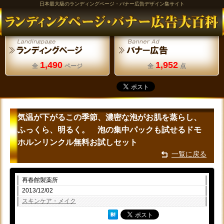
日本最大級のランディングページ・バナー広告デザイン集サイト
1,490
1,952
全
ページ
全
点
気温が下がるこの季節、濃密な泡がお肌を蒸らし、
ふっくら、明るく。 泡の集中パックも試せるドモ
ホルンリンクル無料お試しセット
一覧に戻る
再春館製薬所
2013/12/02
スキンケア・メイク