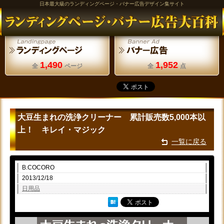
日本最大級のランディングページ・バナー広告デザイン集サイト
1,490
1,952
全
ページ
全
点
大豆生まれの洗浄クリーナー 累計販売数5,000本以
上！ キレイ・マジック
一覧に戻る
B.COCORO
2013/12/18
日用品