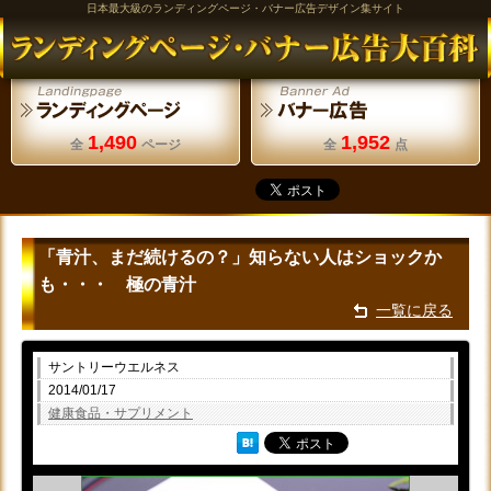
日本最大級のランディングページ・バナー広告デザイン集サイト
1,490
1,952
全
ページ
全
点
「青汁、まだ続けるの？」知らない人はショックか
も・・・ 極の青汁
一覧に戻る
サントリーウエルネス
2014/01/17
健康食品・サプリメント