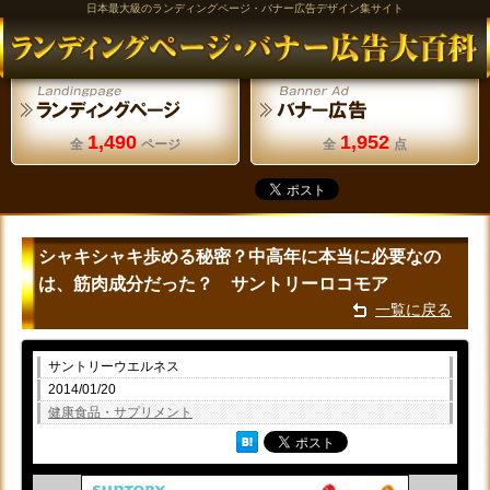
日本最大級のランディングページ・バナー広告デザイン集サイト
1,490
1,952
全
ページ
全
点
シャキシャキ歩める秘密？中高年に本当に必要なの
は、筋肉成分だった？ サントリーロコモア
一覧に戻る
サントリーウエルネス
2014/01/20
健康食品・サプリメント