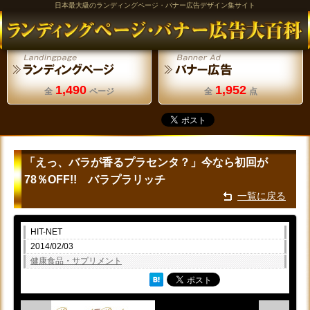
日本最大級のランディングページ・バナー広告デザイン集サイト
1,490
1,952
全
ページ
全
点
「えっ、バラが香るプラセンタ？」今なら初回が
78％OFF!! バラプラリッチ
一覧に戻る
HIT-NET
2014/02/03
健康食品・サプリメント