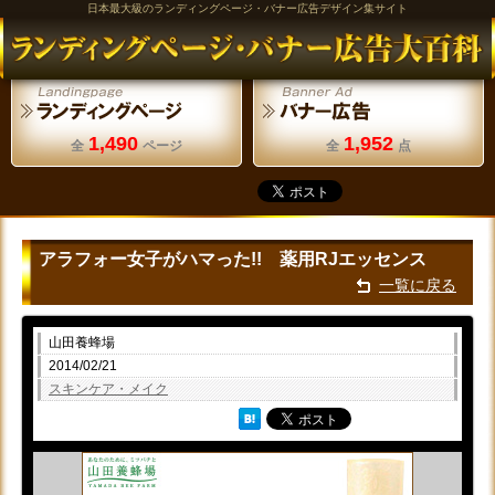
日本最大級のランディングページ・バナー広告デザイン集サイト
1,490
1,952
全
ページ
全
点
アラフォー女子がハマった!! 薬用RJエッセンス
一覧に戻る
山田養蜂場
2014/02/21
スキンケア・メイク