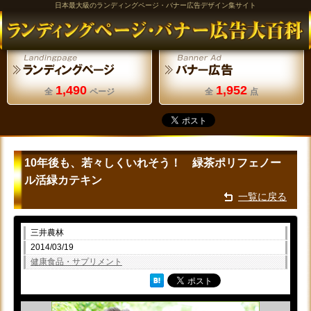
日本最大級のランディングページ・バナー広告デザイン集サイト
1,490
1,952
全
ページ
全
点
10年後も、若々しくいれそう！ 緑茶ポリフェノー
ル活緑カテキン
一覧に戻る
三井農林
2014/03/19
健康食品・サプリメント